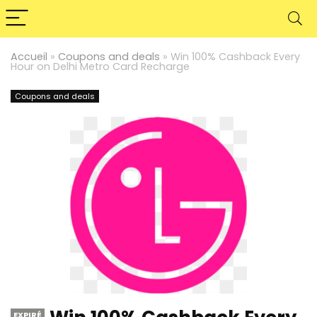
Accueil
»
Coupons and deals
»
Win 100% Cashback Every
Hour on Delhi Metro Card Recharge
Coupons and deals
EXPIRÉ