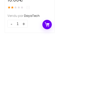
★
★
★
★
★
(1)
Vendu par
DayaTech
Yaourt
Bio
quantity