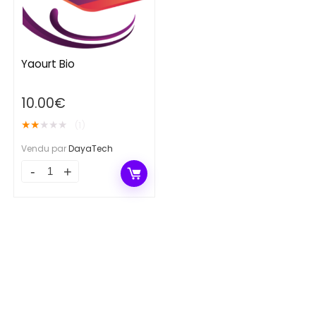
Yaourt Bio
10.00
€
★
★
★
★
★
(1)
Vendu par
DayaTech
Yaourt
Bio
quantity