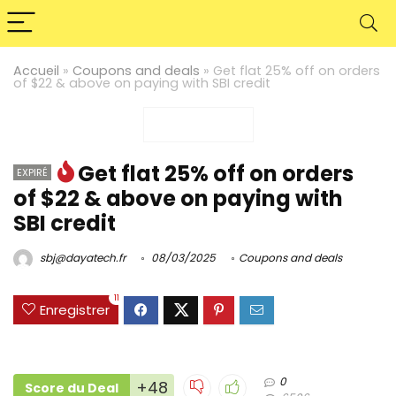
Accueil
»
Coupons and deals
»
Get flat 25% off on orders
of $22 & above on paying with SBI credit
Get flat 25% off on orders
EXPIRÉ
of $22 & above on paying with
SBI credit
sbj@dayatech.fr
08/03/2025
Coupons and deals
11
Enregistrer
0
+48
Score du Deal