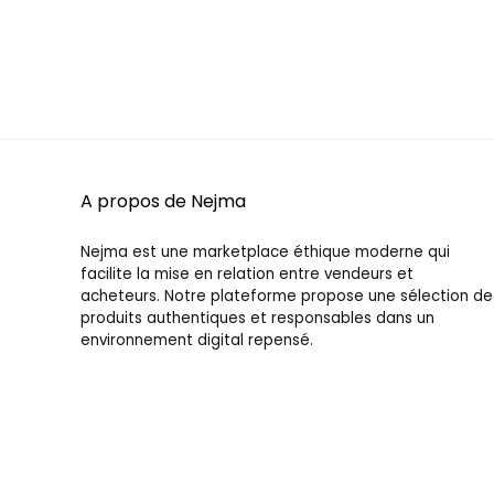
A propos de Nejma
Nejma est une marketplace éthique moderne qui
facilite la mise en relation entre vendeurs et
acheteurs. Notre plateforme propose une sélection de
produits authentiques et responsables dans un
environnement digital repensé.
Inspirés par l’efficacité du souk traditionnel, nous
offrons une expérience d’achat streamlinée qui
privilégie la qualité et la transparence.
Découvrez une nouvelle façon de consommer.