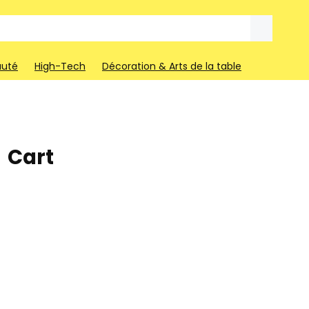
auté
High-Tech
Décoration & Arts de la table
Cart