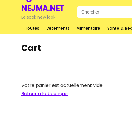
NEJMA.NET
Search
for:
Le sook new look
Toutes
Vêtements
Alimentaire
Santé & Be
Cart
Votre panier est actuellement vide.
Retour à la boutique