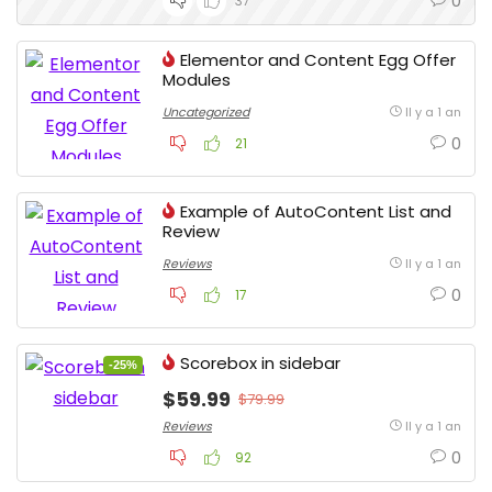
0
37
Elementor and Content Egg Offer
Modules
Uncategorized
Il y a 1 an
0
21
Example of AutoContent List and
Review
Reviews
Il y a 1 an
0
17
Scorebox in sidebar
-25%
$59.99
$79.99
Reviews
Il y a 1 an
0
92