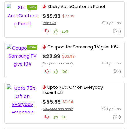
Sticky AutoContents Panel
-23%
$59.99
$77.99
Reviews
Il y a 1 an
0
259
Coupon for Samsung TV give 10%
-32%
$22.99
$33.99
Coupons and deals
Il y a 1 an
0
100
Upto 75% Off on Everyday
Essentials
$55.99
$11.04
Coupons and deals
Il y a 1 an
0
18