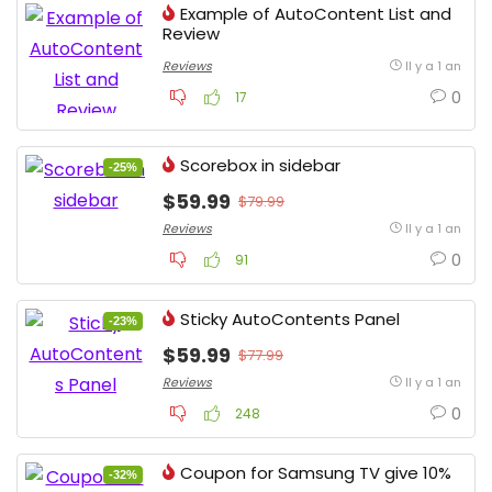
Example of AutoContent List and
Review
Reviews
Il y a 1 an
0
17
Scorebox in sidebar
-25%
$59.99
$79.99
Reviews
Il y a 1 an
0
91
Sticky AutoContents Panel
-23%
$59.99
$77.99
Reviews
Il y a 1 an
0
248
Coupon for Samsung TV give 10%
-32%