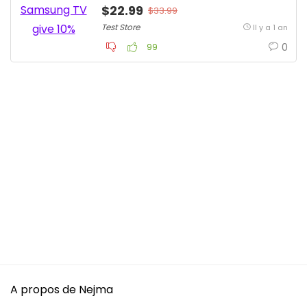
$22.99
$33.99
Test Store
Il y a 1 an
0
99
A propos de Nejma