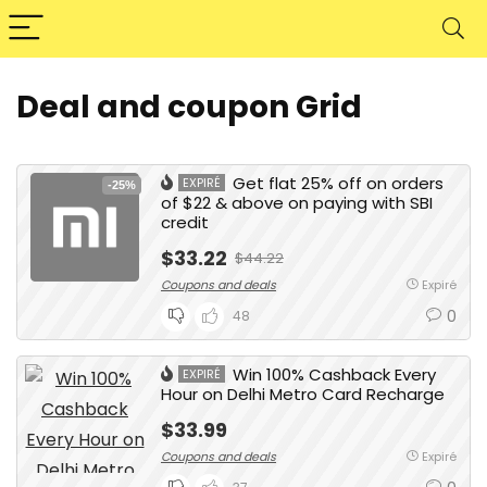
Deal and coupon Grid
Get flat 25% off on orders
EXPIRÉ
-25%
of $22 & above on paying with SBI
credit
$33.22
$44.22
Coupons and deals
Expiré
0
48
Win 100% Cashback Every
EXPIRÉ
Hour on Delhi Metro Card Recharge
$33.99
Coupons and deals
Expiré